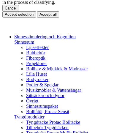
in the process of classifying.
Cancel
Accept selection
Accept all
Sinnesstimulering och Kognition
Sinnesrum
Ljuseffekter
Bubbelrör
Fiberoptik
Projektorer
Bollhav & Mjuklek & Madrasser
Lilla Huset
Bodyrocker
Podier & Speglar
Musikmöbler & Vattensängar
Sittsäckar och dynor
Övrigt
Sinnesrumspaket
Bollfåtölj Protac Sensit
Tyngdprodukter
Tyngdtäcke Protac Bolltäcke
Tillbehör Tyngdtäcken
Tyngdväst Protac MyFit Bollväst