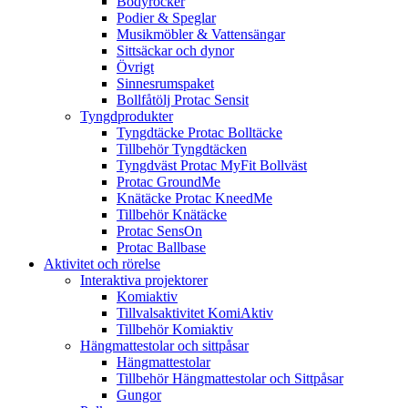
Bodyrocker
Podier & Speglar
Musikmöbler & Vattensängar
Sittsäckar och dynor
Övrigt
Sinnesrumspaket
Bollfåtölj Protac Sensit
Tyngdprodukter
Tyngdtäcke Protac Bolltäcke
Tillbehör Tyngdtäcken
Tyngdväst Protac MyFit Bollväst
Protac GroundMe
Knätäcke Protac KneedMe
Tillbehör Knätäcke
Protac SensOn
Protac Ballbase
Aktivitet och rörelse
Interaktiva projektorer
Komiaktiv
Tillvalsaktivitet KomiAktiv
Tillbehör Komiaktiv
Hängmattestolar och sittpåsar
Hängmattestolar
Tillbehör Hängmattestolar och Sittpåsar
Gungor