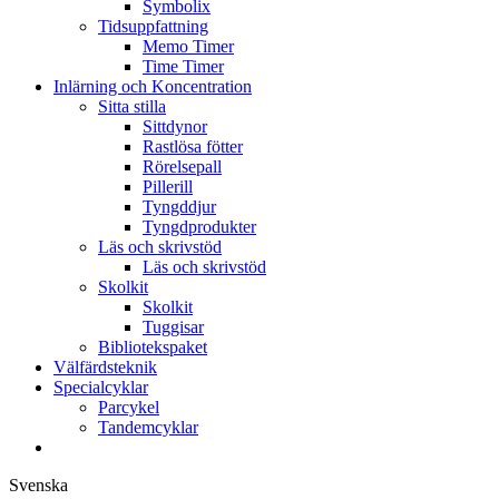
Symbolix
Tidsuppfattning
Memo Timer
Time Timer
Inlärning och Koncentration
Sitta stilla
Sittdynor
Rastlösa fötter
Rörelsepall
Pillerill
Tyngddjur
Tyngdprodukter
Läs och skrivstöd
Läs och skrivstöd
Skolkit
Skolkit
Tuggisar
Bibliotekspaket
Välfärdsteknik
Specialcyklar
Parcykel
Tandemcyklar
Svenska