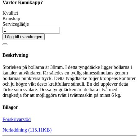
Varför Komikapp?
Kvalitet
Kunskap
Serviceglädje
Lägg till i varukorgen
Beskrivning
Storleken på bollarna är 38mm. I detta tyngdtäcke ligger bollarna i
kanaler, användaren får således en tydlig sinnesstimulans genom
bollarnas punktvisa tryck. Detta tyngdtäcke följer kroppens konturer
och ju högre vikt desto kraftfullare stimuli. En del upplever detta
täcke som svalare. Dessa tyngdtäcken är delbara i två med
dragkedja för att möjliggöra tvätt i tvättmaskin på minst 6 kg.
Bilagor
Förskrivarstöd
Nerladdning (115.11KB)