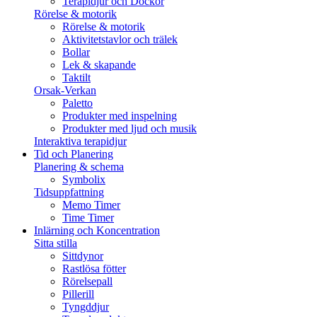
Terapidjur och Dockor
Rörelse & motorik
Rörelse & motorik
Aktivitetstavlor och trälek
Bollar
Lek & skapande
Taktilt
Orsak-Verkan
Paletto
Produkter med inspelning
Produkter med ljud och musik
Interaktiva terapidjur
Tid och Planering
Planering & schema
Symbolix
Tidsuppfattning
Memo Timer
Time Timer
Inlärning och Koncentration
Sitta stilla
Sittdynor
Rastlösa fötter
Rörelsepall
Pillerill
Tyngddjur