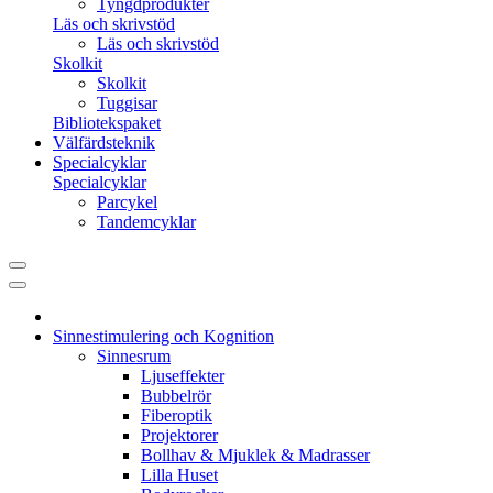
Tyngdprodukter
Läs och skrivstöd
Läs och skrivstöd
Skolkit
Skolkit
Tuggisar
Bibliotekspaket
Välfärdsteknik
Specialcyklar
Specialcyklar
Parcykel
Tandemcyklar
Sinnestimulering och Kognition
Sinnesrum
Ljuseffekter
Bubbelrör
Fiberoptik
Projektorer
Bollhav & Mjuklek & Madrasser
Lilla Huset