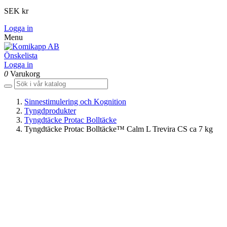
SEK kr
Logga in
Menu
Önskelista
Logga in
0
Varukorg
Sinnestimulering och Kognition
Tyngdprodukter
Tyngdtäcke Protac Bolltäcke
Tyngdtäcke Protac Bolltäcke™ Calm L Trevira CS ca 7 kg