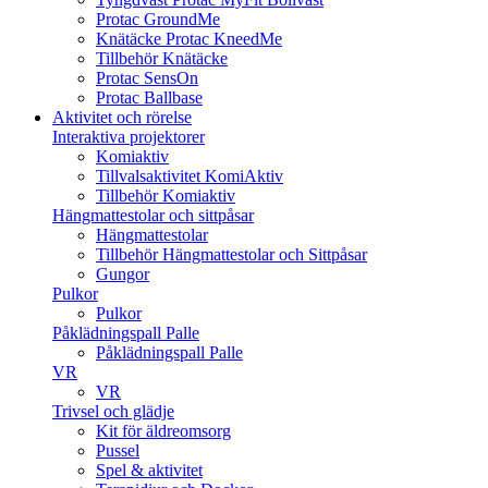
Protac GroundMe
Knätäcke Protac KneedMe
Tillbehör Knätäcke
Protac SensOn
Protac Ballbase
Aktivitet och rörelse
Interaktiva projektorer
Komiaktiv
Tillvalsaktivitet KomiAktiv
Tillbehör Komiaktiv
Hängmattestolar och sittpåsar
Hängmattestolar
Tillbehör Hängmattestolar och Sittpåsar
Gungor
Pulkor
Pulkor
Påklädningspall Palle
Påklädningspall Palle
VR
VR
Trivsel och glädje
Kit för äldreomsorg
Pussel
Spel & aktivitet