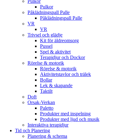
Pulkor
Pulkor
Påklädningspall Palle
Påklädningspall Palle
VR
VR
Trivsel och glädje
Kit för äldreomsorg
Pussel
Spel & aktivitet
Terapidjur och Dockor
Rörelse & motorik
Rörelse & motorik
Aktivitetstavlor och trälek
Bollar
Lek & skapande
Taktilt
Doft
Orsak-Verkan
Paletto
Produkter med inspelning
Produkter med ljud och musik
Interaktiva terapidjur
Tid och Planering
Planering & schema