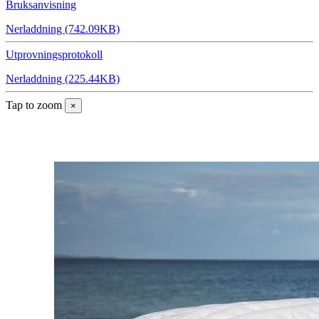
Bruksanvisning
Nerladdning (742.09KB)
Utprovningsprotokoll
Nerladdning (225.44KB)
Tap to zoom
×