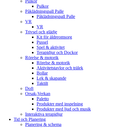
Pulkor
Pulkor
Påklädningspall Palle
Påklädningspall Palle
VR
VR
Trivsel och glädje
Kit för äldreomsorg
Pussel
Spel & aktivitet
Terapidjur och Dockor
Rörelse & motorik
Rörelse & motorik
Aktivitetstavlor och trälek
Bollar
Lek & skapande
Taktilt
Doft
Orsak-Verkan
Paletto
Produkter med inspelning
Produkter med ljud och musik
Interaktiva terapidjur
Tid och Planering
Planering & schema