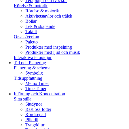
Terapidjur och Dockor
Rörelse & motorik
Rörelse & motorik
Aktivitetstavlor och trälek
Bollar
Lek & skapande
Taktilt
Orsak-Verkan
Paletto
Produkter med inspelning
Produkter med ljud och musik
Interaktiva terapidjur
Tid och Planering
Planering & schema
Symbolix
Tidsuppfattning
Memo Timer
Time Timer
Inlärning och Koncentration
Sitta stilla
Sittdynor
Rastlösa fötter
Rörelsepall
Pillerill
Tyngddjur