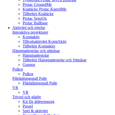
Protac GroundMe
Knätäcke Protac KneedMe
Tillbehör Knätäcke
Protac SensOn
Protac Ballbase
Aktivitet och rörelse
Interaktiva projektorer
Komiaktiv
Tillvalsaktivitet KomiAktiv
Tillbehör Komiaktiv
Hängmattestolar och sittpåsar
Hängmattestolar
Tillbehör Hängmattestolar och Sittpåsar
Gungor
Pulkor
Pulkor
Påklädningspall Palle
Påklädningspall Palle
VR
VR
Trivsel och glädje
Kit för äldreomsorg
Pussel
Spel & aktivitet