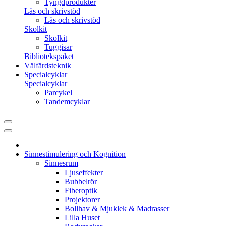
Tyngdprodukter
Läs och skrivstöd
Läs och skrivstöd
Skolkit
Skolkit
Tuggisar
Bibliotekspaket
Välfärdsteknik
Specialcyklar
Specialcyklar
Parcykel
Tandemcyklar
Sinnestimulering och Kognition
Sinnesrum
Ljuseffekter
Bubbelrör
Fiberoptik
Projektorer
Bollhav & Mjuklek & Madrasser
Lilla Huset