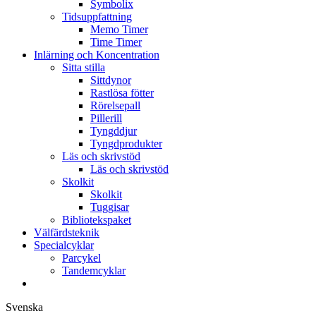
Symbolix
Tidsuppfattning
Memo Timer
Time Timer
Inlärning och Koncentration
Sitta stilla
Sittdynor
Rastlösa fötter
Rörelsepall
Pillerill
Tyngddjur
Tyngdprodukter
Läs och skrivstöd
Läs och skrivstöd
Skolkit
Skolkit
Tuggisar
Bibliotekspaket
Välfärdsteknik
Specialcyklar
Parcykel
Tandemcyklar
Svenska