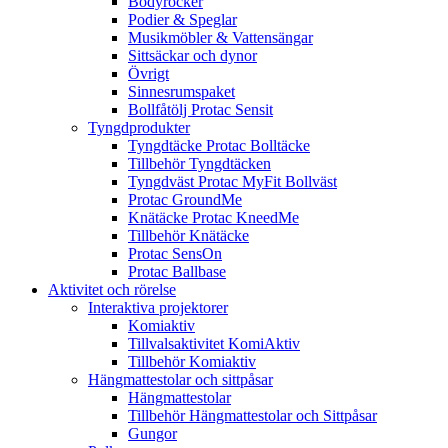
Bodyrocker
Podier & Speglar
Musikmöbler & Vattensängar
Sittsäckar och dynor
Övrigt
Sinnesrumspaket
Bollfåtölj Protac Sensit
Tyngdprodukter
Tyngdtäcke Protac Bolltäcke
Tillbehör Tyngdtäcken
Tyngdväst Protac MyFit Bollväst
Protac GroundMe
Knätäcke Protac KneedMe
Tillbehör Knätäcke
Protac SensOn
Protac Ballbase
Aktivitet och rörelse
Interaktiva projektorer
Komiaktiv
Tillvalsaktivitet KomiAktiv
Tillbehör Komiaktiv
Hängmattestolar och sittpåsar
Hängmattestolar
Tillbehör Hängmattestolar och Sittpåsar
Gungor