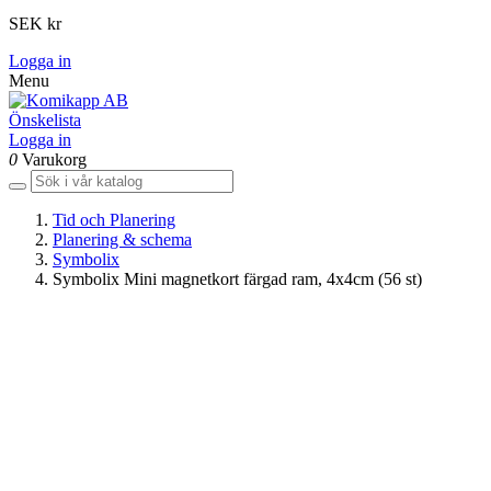
SEK kr
Logga in
Menu
Önskelista
Logga in
0
Varukorg
Tid och Planering
Planering & schema
Symbolix
Symbolix Mini magnetkort färgad ram, 4x4cm (56 st)