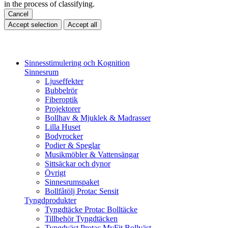
in the process of classifying.
Cancel
Accept selection
Accept all
Sinnesstimulering och Kognition
Sinnesrum
Ljuseffekter
Bubbelrör
Fiberoptik
Projektorer
Bollhav & Mjuklek & Madrasser
Lilla Huset
Bodyrocker
Podier & Speglar
Musikmöbler & Vattensängar
Sittsäckar och dynor
Övrigt
Sinnesrumspaket
Bollfåtölj Protac Sensit
Tyngdprodukter
Tyngdtäcke Protac Bolltäcke
Tillbehör Tyngdtäcken
Tyngdväst Protac MyFit Bollväst