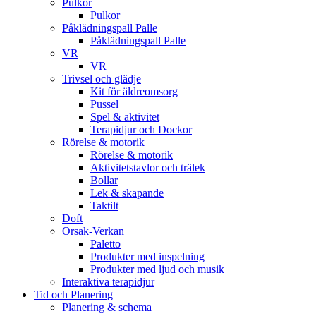
Pulkor
Pulkor
Påklädningspall Palle
Påklädningspall Palle
VR
VR
Trivsel och glädje
Kit för äldreomsorg
Pussel
Spel & aktivitet
Terapidjur och Dockor
Rörelse & motorik
Rörelse & motorik
Aktivitetstavlor och trälek
Bollar
Lek & skapande
Taktilt
Doft
Orsak-Verkan
Paletto
Produkter med inspelning
Produkter med ljud och musik
Interaktiva terapidjur
Tid och Planering
Planering & schema