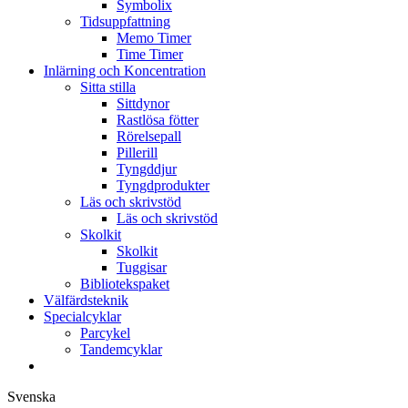
Symbolix
Tidsuppfattning
Memo Timer
Time Timer
Inlärning och Koncentration
Sitta stilla
Sittdynor
Rastlösa fötter
Rörelsepall
Pillerill
Tyngddjur
Tyngdprodukter
Läs och skrivstöd
Läs och skrivstöd
Skolkit
Skolkit
Tuggisar
Bibliotekspaket
Välfärdsteknik
Specialcyklar
Parcykel
Tandemcyklar
Svenska