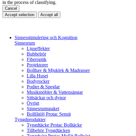
in the process of classifying.
Cancel
Accept selection
Accept all
Sinnesstimulering och Kognition
Sinnesrum
Ljuseffekter
Bubbelrör
Fiberoptik
Projektorer
Bollhav & Mjuklek & Madrasser
Lilla Huset
Bodyrocker
Podier & Speglar
Musikmöbler & Vattensängar
Sittsäckar och dynor
Övrigt
Sinnesrumspaket
Bollfåtölj Protac Sensit
Tyngdprodukter
Tyngdtäcke Protac Bolltäcke
Tillbehör Tyngdtäcken
Tyngdväst Protac MyFit Bollväst