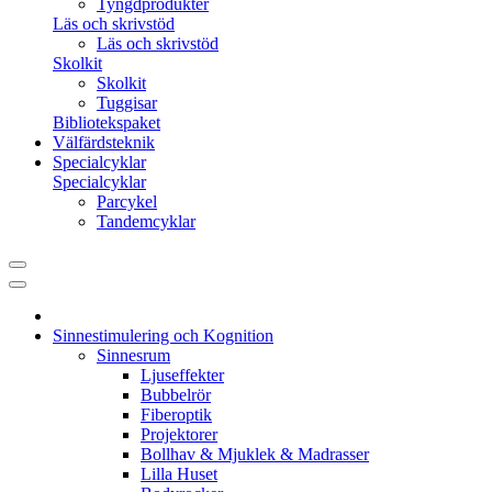
Tyngdprodukter
Läs och skrivstöd
Läs och skrivstöd
Skolkit
Skolkit
Tuggisar
Bibliotekspaket
Välfärdsteknik
Specialcyklar
Specialcyklar
Parcykel
Tandemcyklar
Sinnestimulering och Kognition
Sinnesrum
Ljuseffekter
Bubbelrör
Fiberoptik
Projektorer
Bollhav & Mjuklek & Madrasser
Lilla Huset