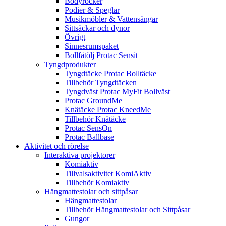
Bodyrocker
Podier & Speglar
Musikmöbler & Vattensängar
Sittsäckar och dynor
Övrigt
Sinnesrumspaket
Bollfåtölj Protac Sensit
Tyngdprodukter
Tyngdtäcke Protac Bolltäcke
Tillbehör Tyngdtäcken
Tyngdväst Protac MyFit Bollväst
Protac GroundMe
Knätäcke Protac KneedMe
Tillbehör Knätäcke
Protac SensOn
Protac Ballbase
Aktivitet och rörelse
Interaktiva projektorer
Komiaktiv
Tillvalsaktivitet KomiAktiv
Tillbehör Komiaktiv
Hängmattestolar och sittpåsar
Hängmattestolar
Tillbehör Hängmattestolar och Sittpåsar
Gungor