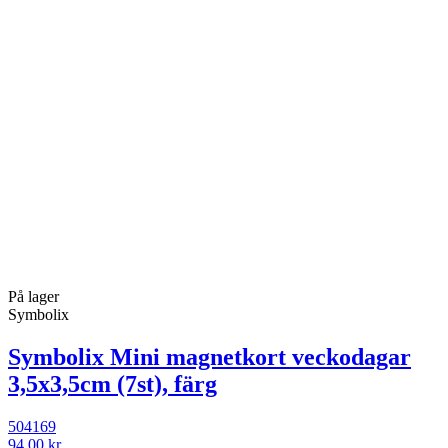
På lager
Symbolix
Symbolix Mini magnetkort veckodagar
3,5x3,5cm (7st), färg
504169
94,00 kr