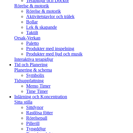
Terapidjur och Dockor
Rörelse & motorik
Rörelse & motorik
Aktivitetstavlor och trälek
Bollar
Lek & skapande
Taktilt
Orsak-Verkan
Paletto
Produkter med inspelning
Produkter med ljud och musik
Interaktiva terapidjur
Tid och Planering
Planering & schema
Symbolix
Tidsuppfattning
Memo Timer
Time Timer
Inlärning och Koncentration
Sitta stilla
Sittdynor
Rastlösa fötter
Rörelsepall
Pillerill
Tyngddjur