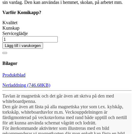
sin vardag. Den kan användas i hemmet, skolan, på arbetet mm.
Varför Komikapp?
Kvalitet
Kunskap
Serviceglädje
Lägg till i varukorgen
Bilagor
Produktblad
Nerladdning (746.68KB)
Tavlan är magnetisk och det går även att skriva på den med
whiteboardpenna.
Den går även att fästa på alla magnetiska ytor som t.ex. kylskåp,
torkskåp, whiteboardtavlor m.m. Veckouppdelningen är
färdigmonterad på veckotavlorna med rand både upptill och nertill
för att kunna använda schemat vågrätt och lodrätt.
För återkommande aktiviteter som illustreras med en bild
rekommenderar vi magnetkorten där man enkelt kan fästa en bild