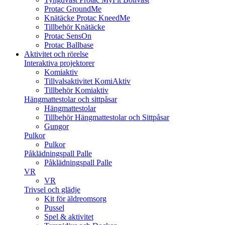
Protac GroundMe
Knätäcke Protac KneedMe
Tillbehör Knätäcke
Protac SensOn
Protac Ballbase
Aktivitet och rörelse
Interaktiva projektorer
Komiaktiv
Tillvalsaktivitet KomiAktiv
Tillbehör Komiaktiv
Hängmattestolar och sittpåsar
Hängmattestolar
Tillbehör Hängmattestolar och Sittpåsar
Gungor
Pulkor
Pulkor
Påklädningspall Palle
Påklädningspall Palle
VR
VR
Trivsel och glädje
Kit för äldreomsorg
Pussel
Spel & aktivitet