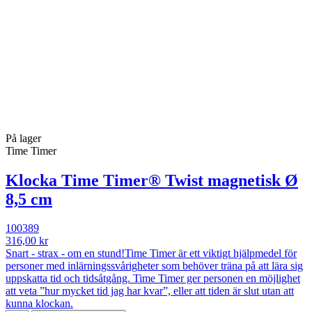
På lager
Time Timer
Klocka Time Timer® Twist magnetisk Ø
8,5 cm
100389
316,00 kr
Snart - strax - om en stund!Time Timer är ett viktigt hjälpmedel för
personer med inlärningssvårigheter som behöver träna på att lära sig
uppskatta tid och tidsåtgång. Time Timer ger personen en möjlighet
att veta ”hur mycket tid jag har kvar”, eller att tiden är slut utan att
kunna klockan.