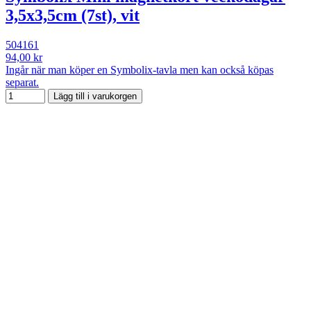
3,5x3,5cm (7st), vit
504161
94,00 kr
Ingår när man köper en Symbolix-tavla men kan också köpas
separat.
Lägg till i varukorgen