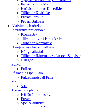
Protac GroundMe
Knätäcke Protac KneedMe
Tillbehör Knätäcke
Protac SensOn
Protac Ballbase
Aktivitet och rörelse
Interaktiva projektorer
Komiaktiv
Tillvalsaktivitet KomiAktiv
Tillbehör Komiaktiv
Hängmattestolar och sittpåsar
Hängmattestolar
Tillbehör Hängmattestolar och Sittpåsar
Gungor
Pulkor
Pulkor
Påklädningspall Palle
Påklädningspall Palle
VR
VR
Trivsel och glädje
Kit för äldreomsorg
Pussel
Spel & aktivitet