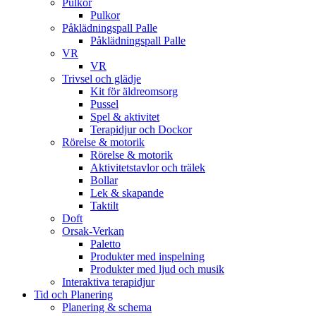
Pulkor
Pulkor
Påklädningspall Palle
Påklädningspall Palle
VR
VR
Trivsel och glädje
Kit för äldreomsorg
Pussel
Spel & aktivitet
Terapidjur och Dockor
Rörelse & motorik
Rörelse & motorik
Aktivitetstavlor och trälek
Bollar
Lek & skapande
Taktilt
Doft
Orsak-Verkan
Paletto
Produkter med inspelning
Produkter med ljud och musik
Interaktiva terapidjur
Tid och Planering
Planering & schema