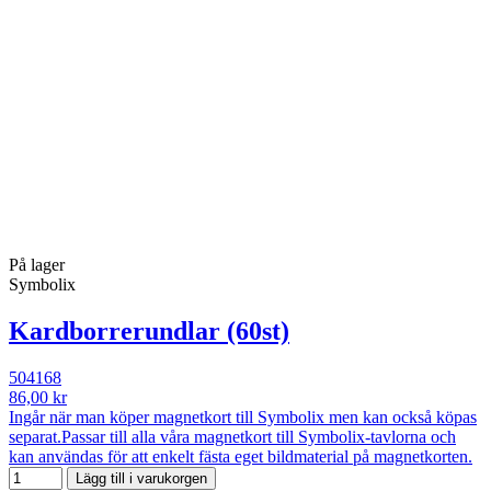
På lager
Symbolix
Kardborrerundlar (60st)
504168
86,00 kr
Ingår när man köper magnetkort till Symbolix men kan också köpas
separat.Passar till alla våra magnetkort till Symbolix-tavlorna och
kan användas för att enkelt fästa eget bildmaterial på magnetkorten.
Lägg till i varukorgen