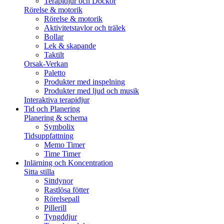
Terapidjur och Dockor
Rörelse & motorik
Rörelse & motorik
Aktivitetstavlor och trälek
Bollar
Lek & skapande
Taktilt
Orsak-Verkan
Paletto
Produkter med inspelning
Produkter med ljud och musik
Interaktiva terapidjur
Tid och Planering
Planering & schema
Symbolix
Tidsuppfattning
Memo Timer
Time Timer
Inlärning och Koncentration
Sitta stilla
Sittdynor
Rastlösa fötter
Rörelsepall
Pillerill
Tyngddjur