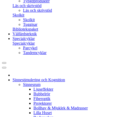
Tyngdprodukter
Läs och skrivstöd
Läs och skrivstöd
Skolkit
Skolkit
Tuggisar
Bibliotekspaket
Välfärdsteknik
Specialcyklar
Specialcyklar
Parcykel
Tandemcyklar
Sinnestimulering och Kognition
Sinnesrum
Ljuseffekter
Bubbelrör
Fiberoptik
Projektorer
Bollhav & Mjuklek & Madrasser
Lilla Huset