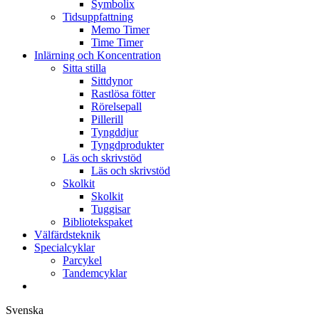
Symbolix
Tidsuppfattning
Memo Timer
Time Timer
Inlärning och Koncentration
Sitta stilla
Sittdynor
Rastlösa fötter
Rörelsepall
Pillerill
Tyngddjur
Tyngdprodukter
Läs och skrivstöd
Läs och skrivstöd
Skolkit
Skolkit
Tuggisar
Bibliotekspaket
Välfärdsteknik
Specialcyklar
Parcykel
Tandemcyklar
Svenska