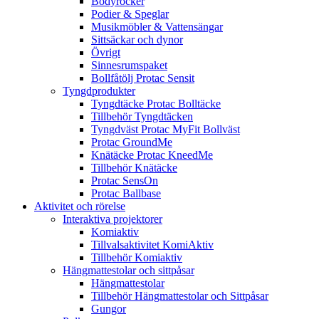
Bodyrocker
Podier & Speglar
Musikmöbler & Vattensängar
Sittsäckar och dynor
Övrigt
Sinnesrumspaket
Bollfåtölj Protac Sensit
Tyngdprodukter
Tyngdtäcke Protac Bolltäcke
Tillbehör Tyngdtäcken
Tyngdväst Protac MyFit Bollväst
Protac GroundMe
Knätäcke Protac KneedMe
Tillbehör Knätäcke
Protac SensOn
Protac Ballbase
Aktivitet och rörelse
Interaktiva projektorer
Komiaktiv
Tillvalsaktivitet KomiAktiv
Tillbehör Komiaktiv
Hängmattestolar och sittpåsar
Hängmattestolar
Tillbehör Hängmattestolar och Sittpåsar
Gungor