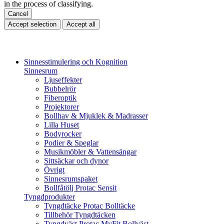
in the process of classifying.
Cancel
Accept selection
Accept all
Sinnesstimulering och Kognition
Sinnesrum
Ljuseffekter
Bubbelrör
Fiberoptik
Projektorer
Bollhav & Mjuklek & Madrasser
Lilla Huset
Bodyrocker
Podier & Speglar
Musikmöbler & Vattensängar
Sittsäckar och dynor
Övrigt
Sinnesrumspaket
Bollfåtölj Protac Sensit
Tyngdprodukter
Tyngdtäcke Protac Bolltäcke
Tillbehör Tyngdtäcken
Tyngdväst Protac MyFit Bollväst