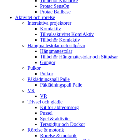
Tillbehör Knätäcke
Protac SensOn
Protac Ballbase
Aktivitet och rörelse
Interaktiva projektorer
Komiaktiv
Tillvalsaktivitet KomiAktiv
Tillbehör Komiaktiv
Hängmattestolar och sittpåsar
Hängmattestolar
Tillbehör Hängmattestolar och Sittpåsar
Gungor
Pulkor
Pulkor
Påklädningspall Palle
Påklädningspall Palle
VR
VR
Trivsel och glädje
Kit för äldreomsorg
Pussel
Spel & aktivitet
Terapidjur och Dockor
Rörelse & motorik
Rörelse & motorik