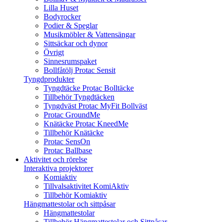
Lilla Huset
Bodyrocker
Podier & Speglar
Musikmöbler & Vattensängar
Sittsäckar och dynor
Övrigt
Sinnesrumspaket
Bollfåtölj Protac Sensit
Tyngdprodukter
Tyngdtäcke Protac Bolltäcke
Tillbehör Tyngdtäcken
Tyngdväst Protac MyFit Bollväst
Protac GroundMe
Knätäcke Protac KneedMe
Tillbehör Knätäcke
Protac SensOn
Protac Ballbase
Aktivitet och rörelse
Interaktiva projektorer
Komiaktiv
Tillvalsaktivitet KomiAktiv
Tillbehör Komiaktiv
Hängmattestolar och sittpåsar
Hängmattestolar
Tillbehör Hängmattestolar och Sittpåsar