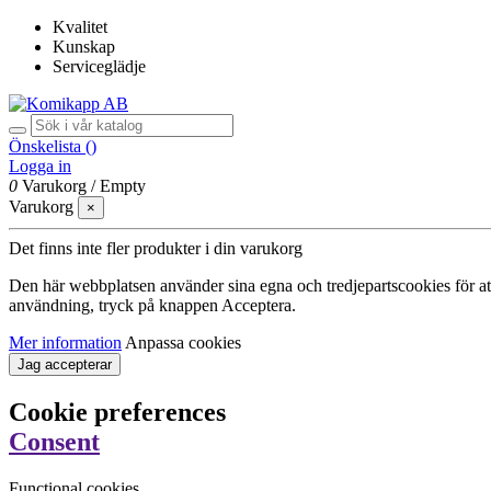
Kvalitet
Kunskap
Serviceglädje
Önskelista (
)
Logga in
0
Varukorg
/
Empty
Varukorg
×
Det finns inte fler produkter i din varukorg
Den här webbplatsen använder sina egna och tredjepartscookies för att f
användning, tryck på knappen Acceptera.
Mer information
Anpassa cookies
Jag accepterar
Cookie preferences
Consent
Functional cookies