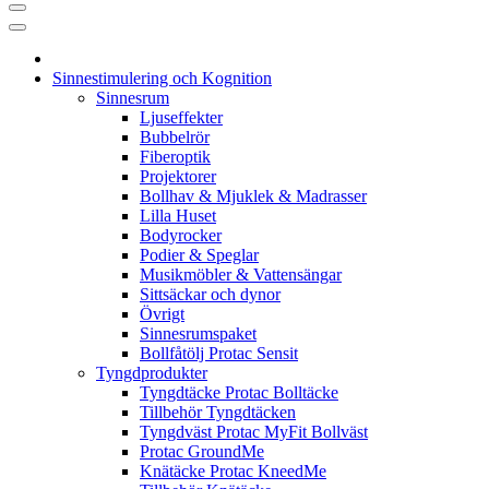
Sinnestimulering och Kognition
Sinnesrum
Ljuseffekter
Bubbelrör
Fiberoptik
Projektorer
Bollhav & Mjuklek & Madrasser
Lilla Huset
Bodyrocker
Podier & Speglar
Musikmöbler & Vattensängar
Sittsäckar och dynor
Övrigt
Sinnesrumspaket
Bollfåtölj Protac Sensit
Tyngdprodukter
Tyngdtäcke Protac Bolltäcke
Tillbehör Tyngdtäcken
Tyngdväst Protac MyFit Bollväst
Protac GroundMe
Knätäcke Protac KneedMe