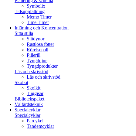
Planering & schema
Symbolix
Tidsuppfattning
Memo Timer
Time Timer
Inlärning och Koncentration
Sitta stilla
Sittdynor
Rastlösa fötter
Rörelsepall
Pillerill
Tyngddjur
Tyngdprodukter
Läs och skrivstöd
Läs och skrivstöd
Skolkit
Skolkit
Tuggisar
Bibliotekspaket
Välfärdsteknik
Specialcyklar
Specialcyklar
Parcykel
Tandemcyklar