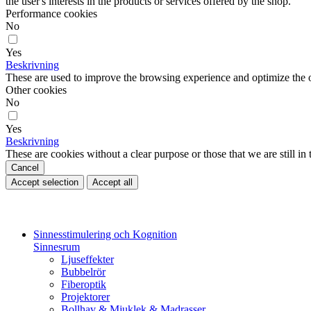
the user's interests in the products or services offered by the shop.
Performance cookies
No
Yes
Beskrivning
These are used to improve the browsing experience and optimize the o
Other cookies
No
Yes
Beskrivning
These are cookies without a clear purpose or those that we are still in 
Cancel
Accept selection
Accept all
Sinnesstimulering och Kognition
Sinnesrum
Ljuseffekter
Bubbelrör
Fiberoptik
Projektorer
Bollhav & Mjuklek & Madrasser