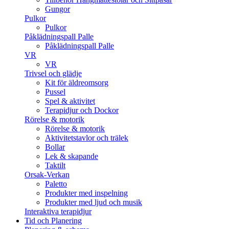
Gungor
Pulkor
Pulkor
Påklädningspall Palle
Påklädningspall Palle
VR
VR
Trivsel och glädje
Kit för äldreomsorg
Pussel
Spel & aktivitet
Terapidjur och Dockor
Rörelse & motorik
Rörelse & motorik
Aktivitetstavlor och trälek
Bollar
Lek & skapande
Taktilt
Orsak-Verkan
Paletto
Produkter med inspelning
Produkter med ljud och musik
Interaktiva terapidjur
Tid och Planering