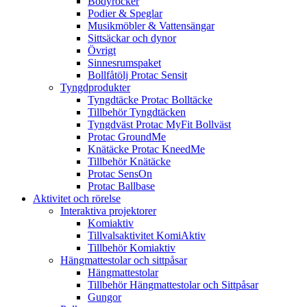
Bodyrocker
Podier & Speglar
Musikmöbler & Vattensängar
Sittsäckar och dynor
Övrigt
Sinnesrumspaket
Bollfåtölj Protac Sensit
Tyngdprodukter
Tyngdtäcke Protac Bolltäcke
Tillbehör Tyngdtäcken
Tyngdväst Protac MyFit Bollväst
Protac GroundMe
Knätäcke Protac KneedMe
Tillbehör Knätäcke
Protac SensOn
Protac Ballbase
Aktivitet och rörelse
Interaktiva projektorer
Komiaktiv
Tillvalsaktivitet KomiAktiv
Tillbehör Komiaktiv
Hängmattestolar och sittpåsar
Hängmattestolar
Tillbehör Hängmattestolar och Sittpåsar
Gungor