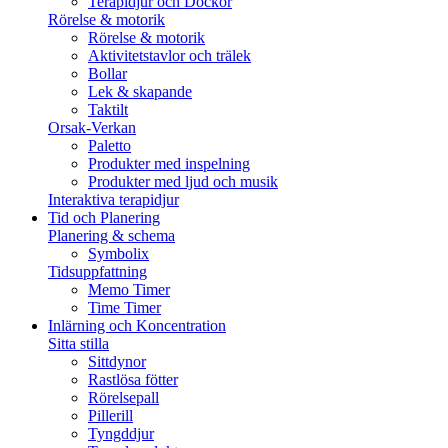
Terapidjur och Dockor
Rörelse & motorik
Rörelse & motorik
Aktivitetstavlor och trälek
Bollar
Lek & skapande
Taktilt
Orsak-Verkan
Paletto
Produkter med inspelning
Produkter med ljud och musik
Interaktiva terapidjur
Tid och Planering
Planering & schema
Symbolix
Tidsuppfattning
Memo Timer
Time Timer
Inlärning och Koncentration
Sitta stilla
Sittdynor
Rastlösa fötter
Rörelsepall
Pillerill
Tyngddjur