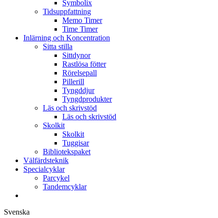
Symbolix
Tidsuppfattning
Memo Timer
Time Timer
Inlärning och Koncentration
Sitta stilla
Sittdynor
Rastlösa fötter
Rörelsepall
Pillerill
Tyngddjur
Tyngdprodukter
Läs och skrivstöd
Läs och skrivstöd
Skolkit
Skolkit
Tuggisar
Bibliotekspaket
Välfärdsteknik
Specialcyklar
Parcykel
Tandemcyklar
Svenska