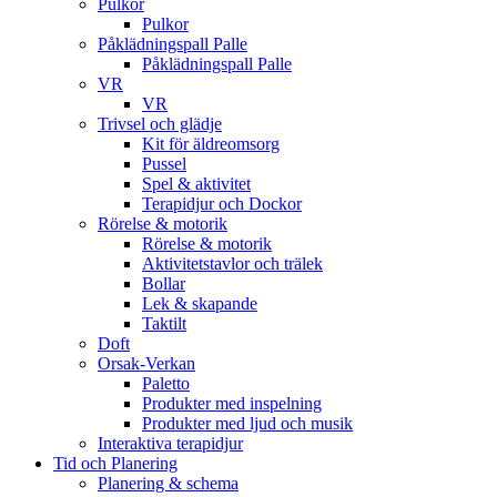
Pulkor
Pulkor
Påklädningspall Palle
Påklädningspall Palle
VR
VR
Trivsel och glädje
Kit för äldreomsorg
Pussel
Spel & aktivitet
Terapidjur och Dockor
Rörelse & motorik
Rörelse & motorik
Aktivitetstavlor och trälek
Bollar
Lek & skapande
Taktilt
Doft
Orsak-Verkan
Paletto
Produkter med inspelning
Produkter med ljud och musik
Interaktiva terapidjur
Tid och Planering
Planering & schema