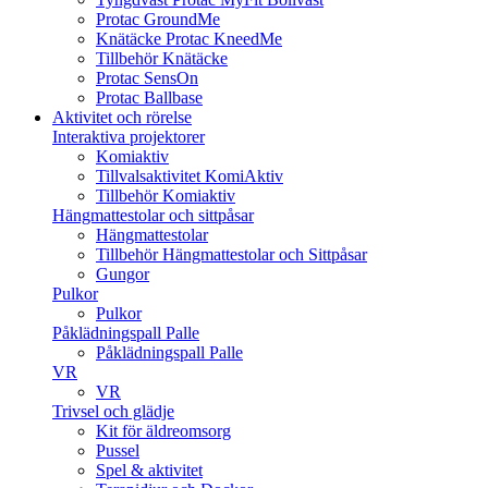
Protac GroundMe
Knätäcke Protac KneedMe
Tillbehör Knätäcke
Protac SensOn
Protac Ballbase
Aktivitet och rörelse
Interaktiva projektorer
Komiaktiv
Tillvalsaktivitet KomiAktiv
Tillbehör Komiaktiv
Hängmattestolar och sittpåsar
Hängmattestolar
Tillbehör Hängmattestolar och Sittpåsar
Gungor
Pulkor
Pulkor
Påklädningspall Palle
Påklädningspall Palle
VR
VR
Trivsel och glädje
Kit för äldreomsorg
Pussel
Spel & aktivitet