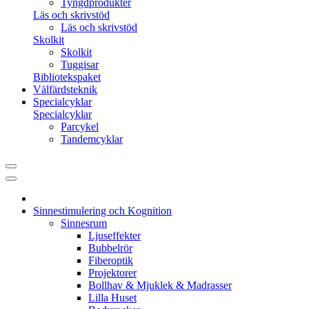
Tyngdprodukter
Läs och skrivstöd
Läs och skrivstöd
Skolkit
Skolkit
Tuggisar
Bibliotekspaket
Välfärdsteknik
Specialcyklar
Specialcyklar
Parcykel
Tandemcyklar
Sinnestimulering och Kognition
Sinnesrum
Ljuseffekter
Bubbelrör
Fiberoptik
Projektorer
Bollhav & Mjuklek & Madrasser
Lilla Huset