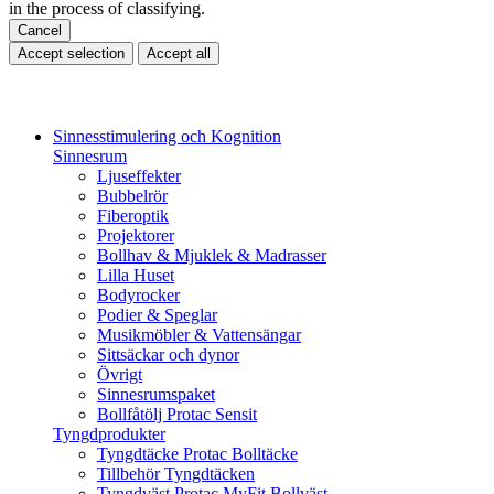
in the process of classifying.
Cancel
Accept selection
Accept all
Sinnesstimulering och Kognition
Sinnesrum
Ljuseffekter
Bubbelrör
Fiberoptik
Projektorer
Bollhav & Mjuklek & Madrasser
Lilla Huset
Bodyrocker
Podier & Speglar
Musikmöbler & Vattensängar
Sittsäckar och dynor
Övrigt
Sinnesrumspaket
Bollfåtölj Protac Sensit
Tyngdprodukter
Tyngdtäcke Protac Bolltäcke
Tillbehör Tyngdtäcken
Tyngdväst Protac MyFit Bollväst